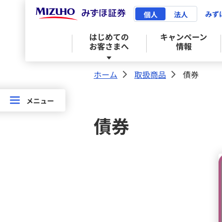
みず
個人
法人
はじめての
キャンペーン
お客さまへ
情報
ホーム
取扱商品
債券
>
>
はじめてのお客さまへ
取扱商品トップ
サービストップ
投資情報・セミナート
お問い合わせ・お手続
店舗案内トップ
メニュー
メニュー
取扱
債券
商品
みずほ証券 はじめてガイド
株式
みずほ証券ネット倶楽部
マーケット情報
お問い合わせ
来店予約サービス
株式
口座開設のご案内
債券
情報提供サービス
投資信託
NISA
相続・贈与トータルサポート
債券