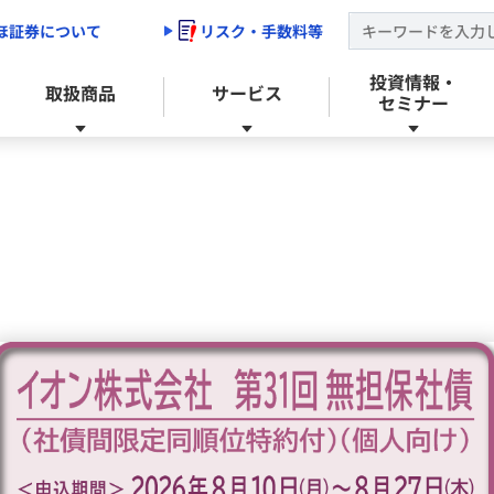
ほ証券について
リスク・手数料等
投資情報・
取扱商品
サービス
セミナー
トップ
ップ
きトップ
みずほ証券の強み
投資信託
目論見書等メール配信サービス
セミナーのご案内
お手続き
新規出店/店舗移転・統廃合のご案内
ファンドラップ
ライフデザイン・リモートサービス
保険・年金保険
電子交付サービス