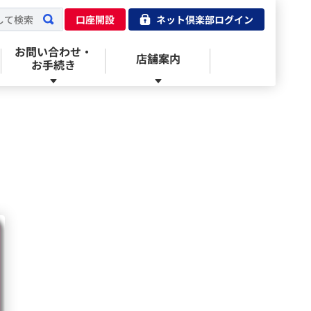
口座開設
ネット倶楽部ログイン
お問い合わせ・
店舗案内
お手続き
みずほ証券のウェルスマネジメント
キャンペーン情報
手数料
主要指標
ログインに困ったら
３サポートコース
新規公開株式（IPO）
商品ラインアップ・取扱窓口
外国為替
よくあるご質問（FAQ）
ダイレクトコース
公募・売出株式（PO）
キャンペーン情報
YouTube みずほ証券公式チャンネル
チャットで質問する
手数料
国内株式
入出金サービス
メールでのお問い合わせ