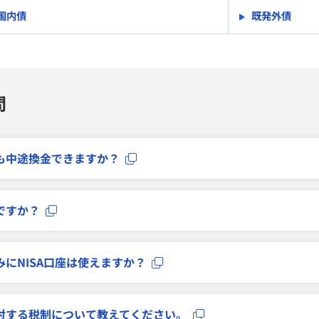
国内債
既発外債
問
も中途換金できますか？
ですか？
にNISA口座は使えますか？
対する税制について教えてください。