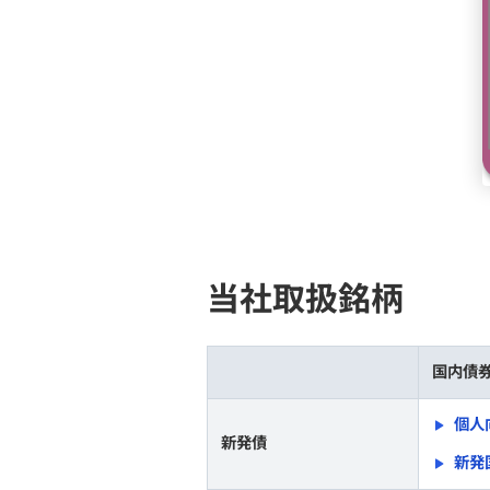
当社取扱銘柄
個人向け国債の特徴
為替スプレッドとみずほ証券適用為替
レート
ファンドラップ
NISA
当社取扱銘柄
保険・年金保険
国内債
個人
新発債
新発