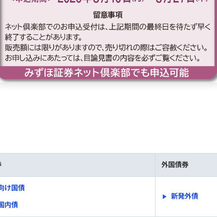
券
外国債券
向け国債
新発外債
国内債