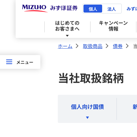
みず
個人
法人
はじめての
キャンペーン
お客さまへ
情報
ホーム
取扱商品
債券
>
>
>
はじめてのお客さまへ
取扱商品トップ
サービストップ
投資情報・セミナート
お問い合わせ・お手続
店舗案内トップ
メニュー
メニュー
取扱
当社取扱銘柄
商品
みずほ証券 はじめてガイド
株式
みずほ証券ネット倶楽部
マーケット情報
お問い合わせ
来店予約サービス
株式
口座開設のご案内
債券
情報提供サービス
個人向け国債
投資信託
NISA
相続・贈与トータルサポート
債券