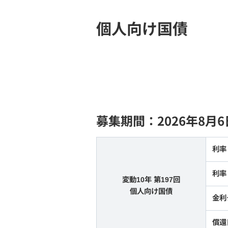
当社取扱銘柄
個人向け国債
個人向け国債の特徴
為替スプレッドとみずほ証券適用為替
レート
ファンドラップ
募集期間：2026年8月
NISA
保険・年金保険
利率
利率
変動10年 第197回
個人向け国債
金利
償還