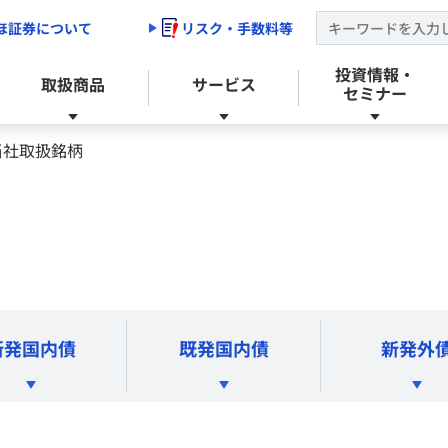
ほ証券について
リスク・手数料等
投資情報・
取扱商品
サービス
セミナー
当社取扱銘柄
トップ
ップ
きトップ
みずほ証券の強み
投資信託
目論見書等メール配信サービス
セミナーのご案内
お手続き
新規出店/店舗移転・統廃合のご案内
ファンドラップ
ライフデザイン・リモートサービス
新発国内債
既発国内債
新発外
保険・年金保険
電子交付サービス