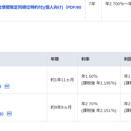
7年
年2.700％～年
債間限定同順位特約付)(個人向け)（PDF/80
年限
利率
利
年1.50％
年1
約1年11ヵ月
(課税後 年1.195％)
(課
B）
年2.70％
年2
約9年9ヵ月
(課税後 年2.151％)
(課
B）