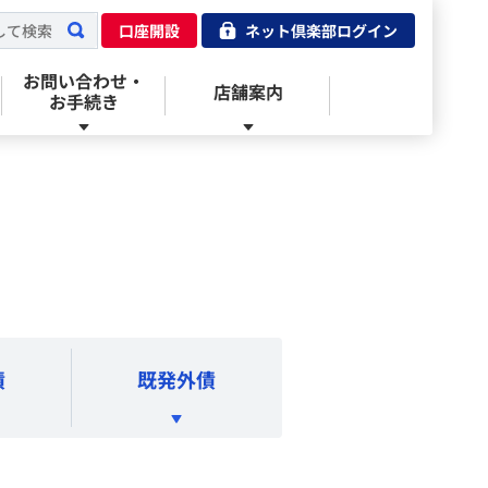
口座開設
ネット倶楽部ログイン
お問い合わせ・
店舗案内
お手続き
みずほ証券のウェルスマネジメント
キャンペーン情報
手数料
主要指標
ログインに困ったら
３サポートコース
新規公開株式（IPO）
商品ラインアップ・取扱窓口
外国為替
よくあるご質問（FAQ）
債
既発外債
ダイレクトコース
公募・売出株式（PO）
キャンペーン情報
YouTube みずほ証券公式チャンネル
チャットで質問する
手数料
国内株式
入出金サービス
メールでのお問い合わせ