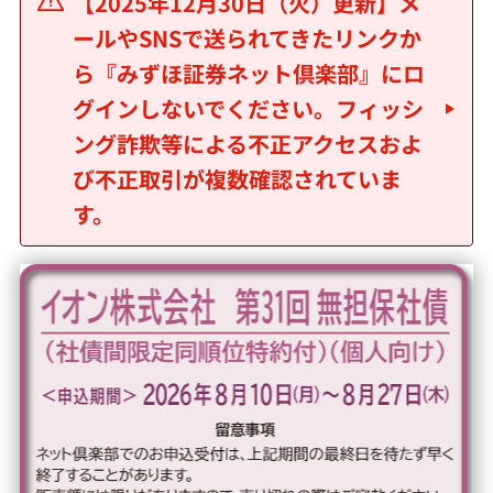
【2025年12月30日（火）更新】メ
ールやSNSで送られてきたリンクか
サービス
ら『みずほ証券ネット倶楽部』にロ
グインしないでください。フィッシ
投資情報・セミナー
ング詐欺等による不正アクセスおよ
び不正取引が複数確認されていま
お問い合わせ・お手続き
す。
店舗案内
セキュリティ
ご利用ガイド